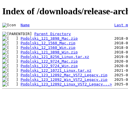
Index of /downloads/release-arc
Name
Last m
Parent Directory
Podolski_121_3898_Mac.zip
Podolski_12_1560_Mac.zip
Podolski_12_1560_Win.zip
Podolski_121_3898_Win.zip
Podolski_121_8256_Linux.tar.xz
Podolski_122_9724_Mac.zip
Podolski_122_9724_Win.zip
Podolski_122_10721_Linux.tar.xz
Podolski_123_12092_Mac_VST2_Legacy.zip
Podolski_123_12092_Win_VST2_Legacy.zip
Podolski_123_12092_Linux_VST2_Legacy...>