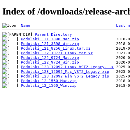
Index of /downloads/release-arc
Name
Last m
Parent Directory
Podolski_121_3898_Mac.zip
Podolski_121_3898_Win.zip
Podolski_121_8256_Linux.tar.xz
Podolski_122_10721_Linux.tar.xz
Podolski_122_9724_Mac.zip
Podolski_122_9724_Win.zip
Podolski_123_12092_Linux_VST2_Legacy...>
Podolski_123_12092_Mac_VST2_Legacy.zip
Podolski_123_12092_Win_VST2_Legacy.zip
Podolski_12_1560_Mac.zip
Podolski_12_1560_Win.zip